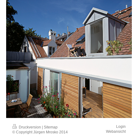
Login
Druckversion
|
Sitemap
Webansicht
© Copyright Jürgen Mrosko 2014